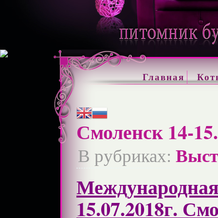
Главная
Кот
Смоленск 14-15.
Выст
В рубриках:
Международная 
15.07.2018г. См