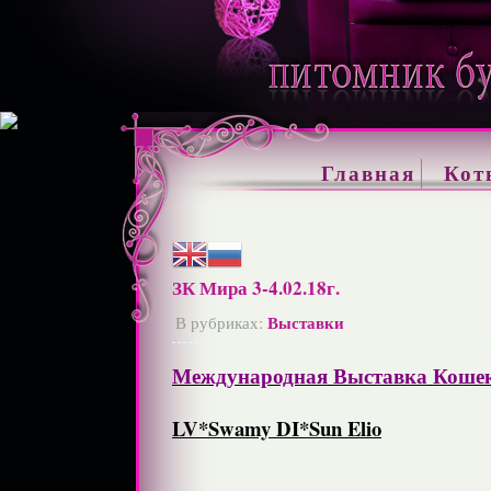
Главная
Кот
ЗК Мира 3-4.02.18г.
Выставки
В рубриках:
Международная Выставка Кошек 
LV*Swamy DI*Sun Elio