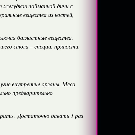
де желудков пойманной дичи с
еральные вещества из костей,
включая балластные вещества,
шего стола – специи, пряности,
ругие внутренние органы. Мясо
ельно предварительно
арить . Достаточно давать 1 раз