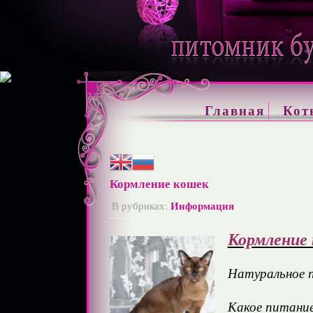
Главная
Кот
Кормление кошек
Информация
В рубриках:
Кормление
Натуральное 
Какое питание