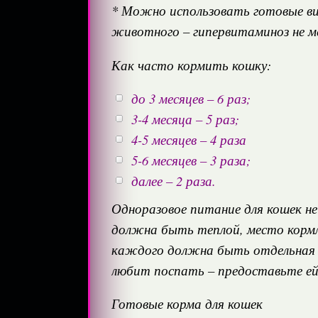
* Можно использовать готовые ви
животного – гипервитаминоз не ме
Как часто кормить кошку:
до 3 месяцев – 6 раз;
3-4 месяца – 5 раз;
4-5 месяцев – 4 раза
5-6 месяцев – 3 раза;
далее – 2 раза.
Одноразовое питание для кошек н
должна быть теплой, место кормле
каждого должна быть отдельная м
любит поспать – предоставьте е
Готовые корма для кошек