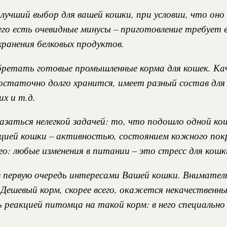
 лучший выбор для вашей кошки, при условии, что он
о есть очевидные минусы – приготовление требует в
хранения белковых продуктов.
обретать готовые промышленные корма для кошек. Ка
достаточно долго хранится, имеет разный состав для
х и т.д.
заться нелегкой задачей: то, что подошло одной ко
цией кошки – активностью, состоянием кожного покр
го: любые изменения в питании – это стресс для кошк
 первую очередь интересами Вашей кошки. Вниматель
 Дешевый корм, скорее всего, окажется некачественн
 реакцией питомца на такой корм: в него специальн